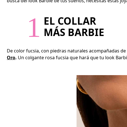
busca del look Barbie de tus sueños, necesitas estas jo
1
EL COLLAR
MÁS BARBIE
De color fucsia, con piedras naturales acompañadas de 
Oro
.
Un colgante rosa fucsia que hará que tu look Barbi