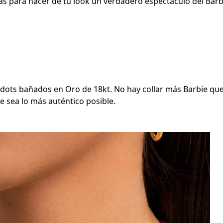
yas para hacer de tu look un verdadero espectáculo del Barb
dots bañados en Oro de 18kt. No hay collar más Barbie que
e sea lo más auténtico posible.